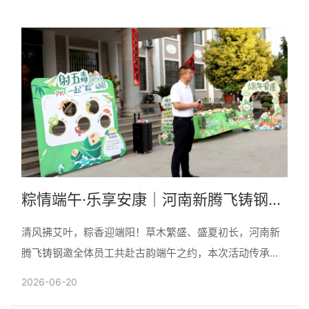
粽情端午·乐享安康｜河南新腾飞铸钢以
传统雅趣，共度诗意端阳
清风拂艾叶，粽香迎端阳！草木繁盛、盛夏初长，河南新
腾飞铸钢邀全体员工共赴古韵端午之约，本次活动传承端
午民俗，营造浓厚节日氛围，厚植文化认同；趣味互动游
2026-06-20
戏丰富业余......