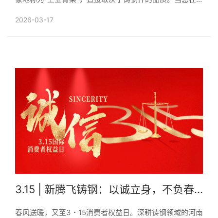
为寻找可靠的铸钢件定制厂家而货比三家时，河南新腾飞
2026-03-17
铸钢有限......
3.15 | 新腾飞铸钢：以诚立身，不负春
光不负客
春风送暖，又至3・15消费者权益日。深耕铸钢领域的河南