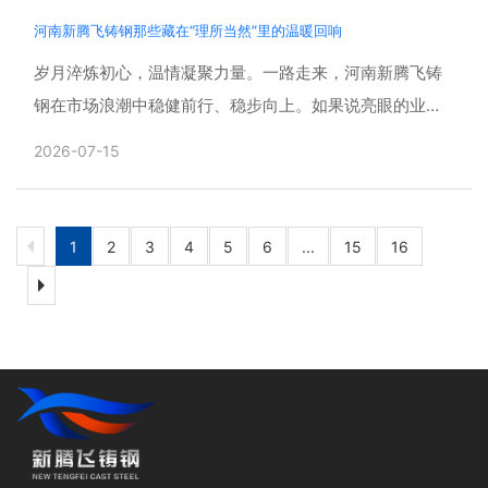
河南新腾飞铸钢那些藏在“理所当然”里的温暖回响
岁月淬炼初心，温情凝聚力量。一路走来，河南新腾飞铸
钢在市场浪潮中稳健前行、稳步向上。如果说亮眼的业绩
增长、稳健的发展步伐是企业前行的底气，那么真正扎根
2026-07-15
人心、温暖......
1
2
3
4
5
6
...
15
16