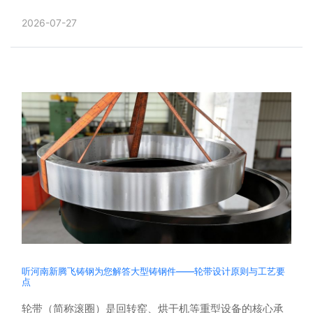
综合反应，形成原因复杂，影响因素也很多。孔洞多隐藏
2026-07-27
在铸件表层......
听河南新腾飞铸钢为您解答大型铸钢件——轮带设计原则与工艺要
点
轮带（简称滚圈）是回转窑、烘干机等重型设备的核心承