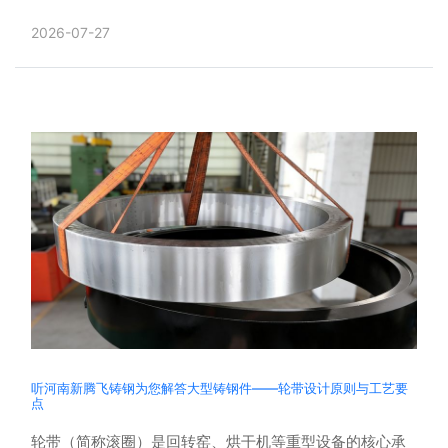
综合反应，形成原因复杂，影响因素也很多。孔洞多隐藏
2026-07-27
在铸件表层......
听河南新腾飞铸钢为您解答大型铸钢件——轮带设计原则与工艺要
点
轮带（简称滚圈）是回转窑、烘干机等重型设备的核心承