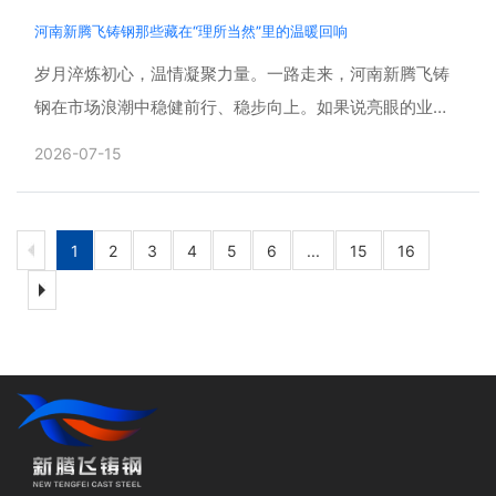
河南新腾飞铸钢那些藏在“理所当然”里的温暖回响
岁月淬炼初心，温情凝聚力量。一路走来，河南新腾飞铸
钢在市场浪潮中稳健前行、稳步向上。如果说亮眼的业绩
增长、稳健的发展步伐是企业前行的底气，那么真正扎根
2026-07-15
人心、温暖......
1
2
3
4
5
6
...
15
16