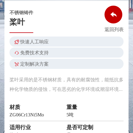
不锈钢铸件
桨叶
返回列表
快速人工响应
免费技术支持
定制解决方案
桨叶采用的是不锈钢材质，具有的耐腐蚀性，能抵抗多
种化学物质的侵蚀，可在恶劣的化学环境或潮湿环境中
使用，延长使用寿命。同时，不锈钢还具备较高的强度
材质
重量
和硬度，使桨叶能够承受的压力和冲击力，在高速旋转
ZG06Cr13Ni5Mo
5吨
或重载工作条件下的稳定性。
适用行业
是否可定制