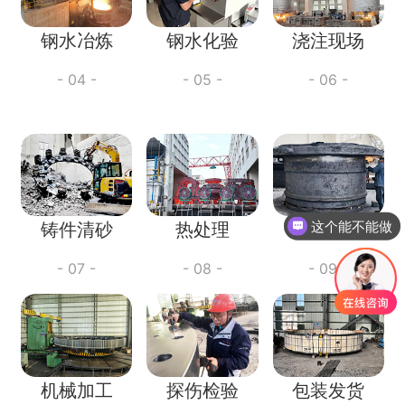
钢水冶炼
钢水化验
浇注现场
- 04 -
- 05 -
- 06 -
这个能不能做
铸件清砂
热处理
精整打磨
- 07 -
- 08 -
- 09 -
机械加工
探伤检验
包装发货