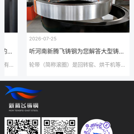
2026-07-25
家的解
听河南新腾飞铸钢为您解答大型铸钢
件——轮带设计原则与工艺要点
会有皮
轮带（简称滚圈）是回转窑、烘干机等重
铸造过
型设备的核心承重铸钢件，长期承受重
合反
载、摩擦与交变热应力，其设计合理性与
多。孔
铸造工艺直接决定整机运行寿命。铸钢件
，呈细
厂家会采用三维建模与有限元模拟，优化
械加
轮带截面为矩形或梯形，合理匹配筒体直
破坏铸
径、设备总载荷，加宽托轮接触面，分散
幅降低
接触应力，避免局部压溃、开裂问题；材
直接造
质常用ZG42CrMo、ZG35CrMo 合金铸