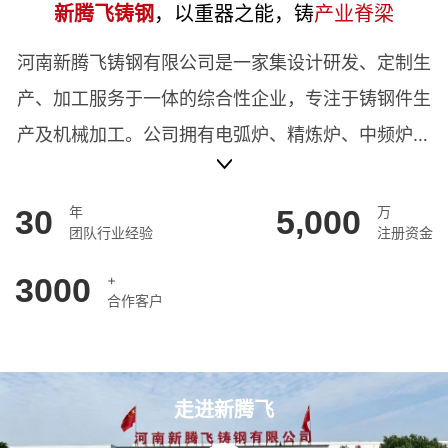
新腾飞铸钢
，以重器之能，铸
产业脊梁
河南新腾飞铸钢有限公司是一家集设计研发、定制生
产、加工服务于一体的综合性企业，专注于铸钢件生
产及机械加工。公司拥有电弧炉、精炼炉、中频炉等
设备，可生产加工单重1-300吨各类普碳钢、低合金
钢及不锈钢铸件，年产能8万吨。产品应用于矿山、
30
年
5,000
万
团队行业经验
注册资金
水工、锻压、冶金、路桥、化工、钢铁、核电、阀
门、船舶等重工机械领域。
3000
+
合作客户
走进新腾飞