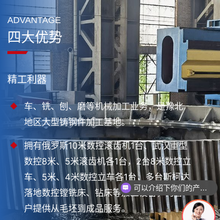
ADVANTAGE
四大优势
精工利器
车、铣、刨、磨等机械加工业务，是豫北
地区大型铸钢件加工基地。
拥有俄罗斯10米数控滚齿机1台、武汉重型
数控8米、5米滚齿机各1台，2台8米数控立
车、5米、4米数控立车各1台，多台斯柯达
可以介绍下你们的产品么
落地数控镗铣床、钻床等加工设备，为客
户提供从毛坯到成品服务。