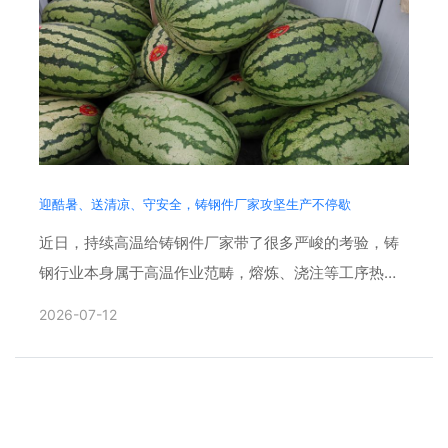
迎酷暑、送清凉、守安全，铸钢件厂家攻坚生产不停歇
近日，持续高温给铸钢件厂家带了很多严峻的考验，铸
钢行业本身属于高温作业范畴，熔炼、浇注等工序热源
集中，叠加夏季酷暑，车间内热浪袭人，生产作业难度
2026-07-12
大幅提升。面对高......