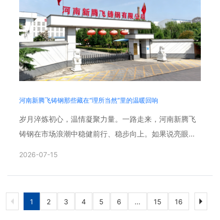
河南新腾飞铸钢那些藏在“理所当然”里的温暖回响
岁月淬炼初心，温情凝聚力量。一路走来，河南新腾飞
铸钢在市场浪潮中稳健前行、稳步向上。如果说亮眼的
业绩增长、稳健的发展步伐是企业前行的底气，那么真
2026-07-15
正扎根人心、温暖......
1
2
3
4
5
6
...
15
16