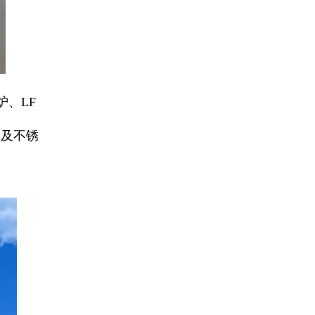
、LF
钢及不锈