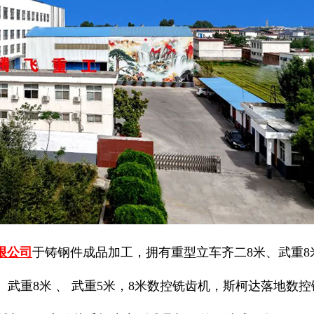
限公司
于铸钢件成品加工，拥有重型立车齐二8米、武重8
、 武重8米 、 武重5米，8米数控铣齿机，斯柯达落地数