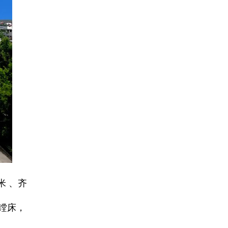
米 、齐
控镗床，