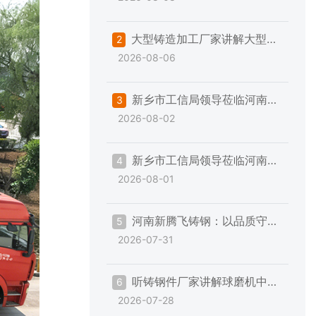
抗造耐磨，硬核实力不玩虚的
大型铸造加工厂家讲解大型铸
2
2026-08-06
钢件铸造与精加工的一些注意事项
新乡市工信局领导莅临河南新
3
2026-08-02
腾飞帮扶指导“三规范一提升”专项
工作
新乡市工信局领导莅临河南新
4
2026-08-01
腾飞帮扶指导“三规范一提升”专项
工作
河南新腾飞铸钢：以品质守承
5
2026-07-31
诺，以服务赢信赖
听铸钢件厂家讲解球磨机中空
6
2026-07-28
轴加工的一些事