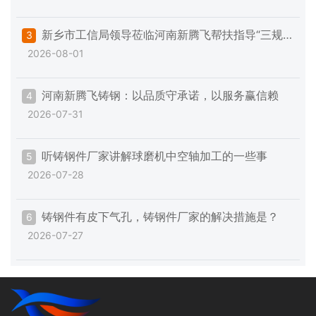
新乡市工信局领导莅临河南新腾飞帮扶指导“三规
3
2026-08-01
范一提升”专项工作
河南新腾飞铸钢：以品质守承诺，以服务赢信赖
4
2026-07-31
听铸钢件厂家讲解球磨机中空轴加工的一些事
5
2026-07-28
铸钢件有皮下气孔，铸钢件厂家的解决措施是？
6
2026-07-27