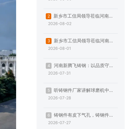
钢件铸造与精加工的一些注意事项
新乡市工信局领导莅临河南新
2
2026-08-02
腾飞帮扶指导“三规范一提升”专项
工作
新乡市工信局领导莅临河南新
3
2026-08-01
腾飞帮扶指导“三规范一提升”专项
工作
河南新腾飞铸钢：以品质守承
4
2026-07-31
诺，以服务赢信赖
听铸钢件厂家讲解球磨机中空
5
2026-07-28
轴加工的一些事
铸钢件有皮下气孔，铸钢件厂
6
2026-07-27
家的解决措施是？