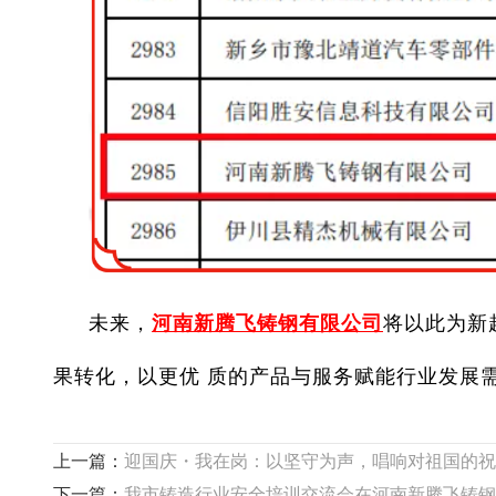
未来，
河南新腾飞铸钢有限公司
将以此为新
果转化，以更优 质的产品与服务赋能行业发展
上一篇：
迎国庆・我在岗：以坚守为声，唱响对祖国的祝
下一篇：
我市铸造行业安全培训交流会在河南新腾飞铸钢召