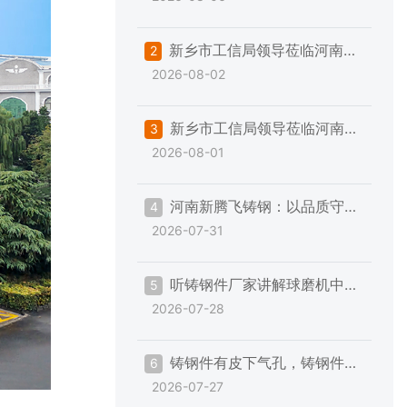
钢件铸造与精加工的一些注意事项
新乡市工信局领导莅临河南新
2
2026-08-02
腾飞帮扶指导“三规范一提升”专项
工作
新乡市工信局领导莅临河南新
3
2026-08-01
腾飞帮扶指导“三规范一提升”专项
工作
河南新腾飞铸钢：以品质守承
4
2026-07-31
诺，以服务赢信赖
听铸钢件厂家讲解球磨机中空
5
2026-07-28
轴加工的一些事
铸钢件有皮下气孔，铸钢件厂
6
2026-07-27
家的解决措施是？