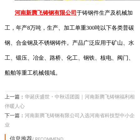
河南新腾飞铸钢有限公司
于铸钢件生产及机械加
工，年产8万吨，生产、加工单重300吨以下各类普碳
钢、合金钢及不锈钢铸件。产品广泛应用于矿山、水
工、锻压、冶金、路桥、化工、钢铁、核电、阀门、
船舶等重工机械领域。
上一篇：
华诞庆盛世・中秋话团圆｜河南新腾飞铸钢福利相
伴暖人心
下一篇：
河南新腾飞铸钢有限公司入选河南省科技型中小企
业
信息推荐
/ RECOMMEND