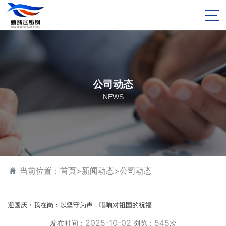
公司动态
NEWS
当前位置：
首页
>
新闻动态
>
公司动态
迎国庆・我在岗：以坚守为声，唱响对祖国的祝福
2025-10-02
545
发布时间：
浏览：
次