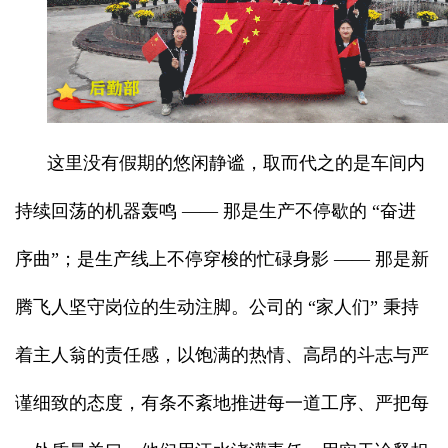
这里没有假期的悠闲静谧，取而代之的是车间内
持续回荡的机器轰鸣 —— 那是生产不停歇的 “奋进
序曲”；是生产线上不停穿梭的忙碌身影 —— 那是新
腾飞人坚守岗位的生动注脚。公司的 “家人们” 秉持
着主人翁的责任感，以饱满的热情、高昂的斗志与严
谨细致的态度，有条不紊地推进每一道工序、严把每